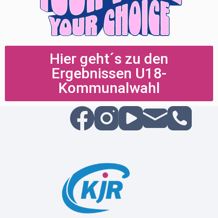
Hier geht´s zu den
Ergebnissen U18-
Kommunalwahl