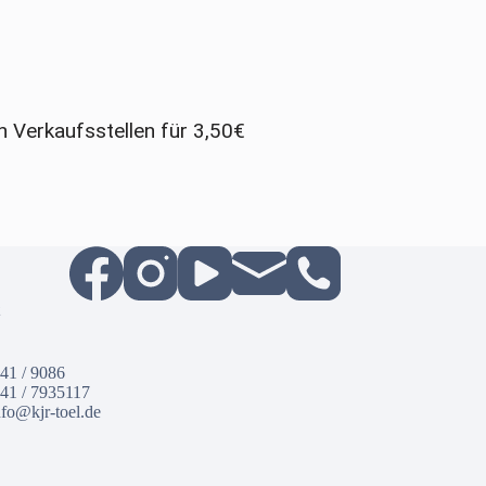
n Verkaufsstellen für 3,50€
041 / 9086
41 / 7935117
nfo@kjr-toel.de