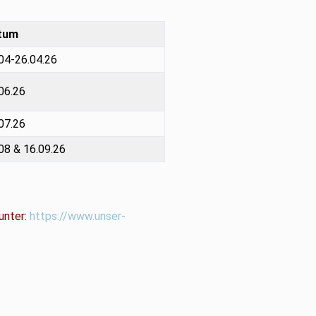
tum
04-26.04.26
06.26
07.26
08 & 16.09.26
unter:
https://www.unser-