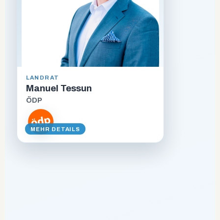
ALTER
48
BERUF
Immobilienmakler, Dozent
LANDRAT
STECKBRIEF ANZEIGEN
Manuel Tessun
ÖDP
VORSTELLUNGSVIDEO
MEHR DETAILS