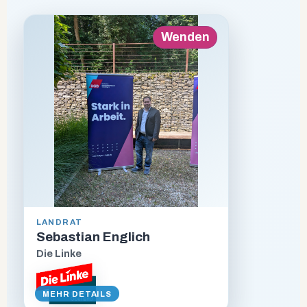
Zurück
Wenden
ALTER
40
BERUF
Bäckermeister
LANDRAT
Sebastian Englich
Die Linke
STECKBRIEF ANZEIGEN
VORSTELLUNGSVIDEO
MEHR DETAILS