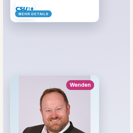
Landtagsabgeordneter,
Rechtsanwalt, Dozent
MEHR DETAILS
STECKBRIEF ANZEIGEN
VORSTELLUNGSVIDEO
Zurück
Wenden