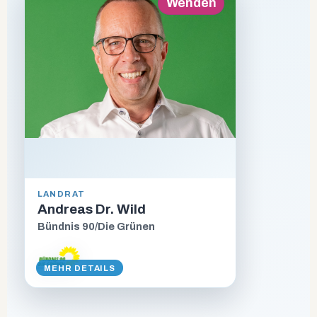
Zurück
Wenden
ALTER
LANDRAT
54
Andreas Dr. Wild
Bündnis 90/Die Grünen
BERUF
Chef einer produzierdenen
Firma im Oberland
MEHR DETAILS
STECKBRIEF ANZEIGEN