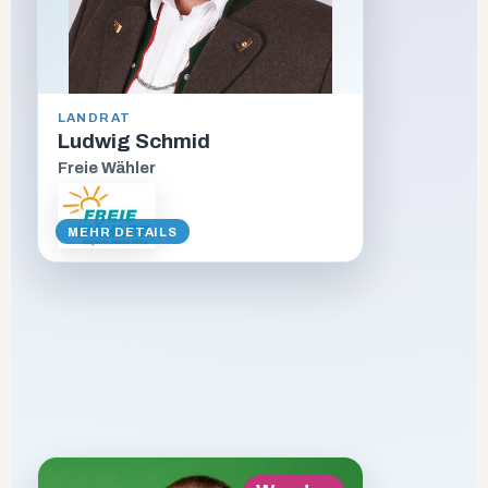
ALTER
LANDRAT
48
Ludwig Schmid
Freie Wähler
BERUF
Geschäftsführer einer
Bäckerei
MEHR DETAILS
STECKBRIEF ANZEIGEN
VORSTELLUNGSVIDEO