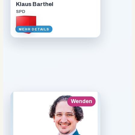
70
Klaus Barthel
SPD
BERUF
Ruhestand
MEHR DETAILS
STECKBRIEF ANZEIGEN
VORSTELLUNGSVIDEO
Zurück
Wenden